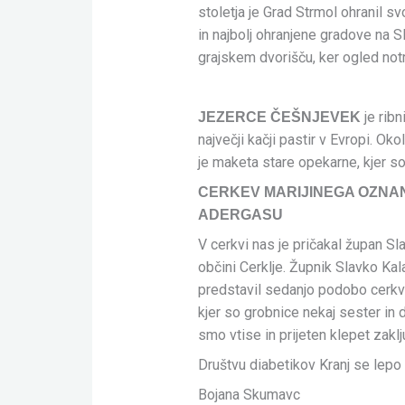
stoletja je Grad Strmol ohranil s
in najbolj ohranjene gradove na 
grajskem dvorišču, ker ogled notr
je ribn
JEZERCE ČEŠNJEVEK
največji kačji pastir v Evropi. Oko
je maketa stare opekarne, kjer so
CERKEV MARIJINEGA OZNA
ADERGASU
V cerkvi nas je pričakal župan Sl
občini Cerklje. Župnik Slavko Ka
predstavil sedanjo podobo cerkv
kjer so grobnice nekaj sester in
smo vtise in prijeten klepet zaklj
Društvu diabetikov Kranj se lepo
Bojana Skumavc