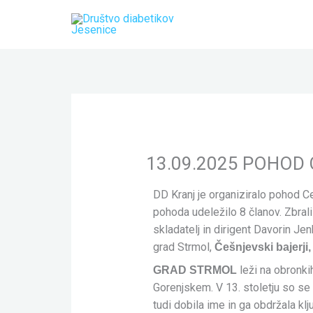
Skip
to
content
13.09.2025 POHOD
DD Kranj je organiziralo pohod C
pohoda udeležilo 8 članov. Zbrali
skladatelj in dirigent Davorin Je
grad Strmol,
Češnjevski bajerji
leži na obronkih
GRAD STRMOL
Gorenjskem. V 13. stoletju so se t
tudi dobila ime in ga obdržala k