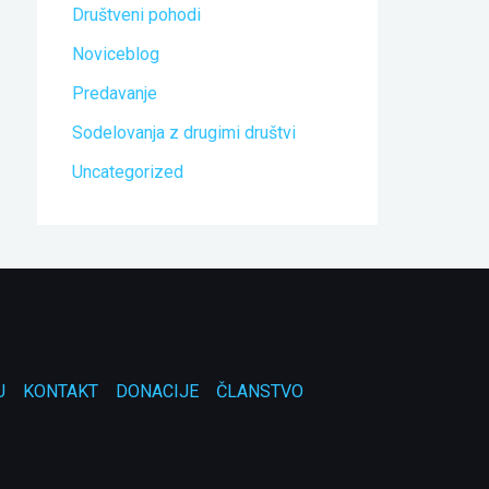
Društveni pohodi
Noviceblog
Predavanje
Sodelovanja z drugimi društvi
Uncategorized
U
KONTAKT
DONACIJE
ČLANSTVO