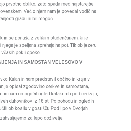
vojo prvotno obliko, zato spada med najstarejše
Slovenskem. Več o njem nam je povedal vodič na
anjosti gradu ni bil mogoč.
ik in se ponaša z velikim studenčarjem, ki je
li njega je speljana sprehajalna pot. Tik ob jezeru
 včasih pekli opeke.
NJENJA IN SAMOSTAN VELESOVO V
avko Kalan in nam predstavil občino in kraje v
lan je opisal zgodovino cerkve in samostana,
e in nam omogočil ogled katakomb pod cerkvijo,
 dveh duhovnikov iz 18.st. Po pohodu in ogledih
učili ob kosilu v gostišču Pod lipo v Dvorjah.
 zahvaljujemo za lepo doživetje.