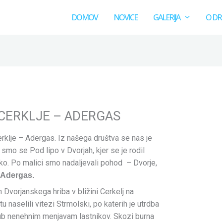
DOMOV
NOVICE
GALERIJA
O DR
 CERKLJE – ADERGAS
erklje – Adergas. Iz našega društva se nas je
 smo se Pod lipo v Dvorjah, kjer se je rodil
nko. Po malici smo nadaljevali pohod – Dvorje,
, Adergas.
 Dvorjanskega hriba v bližini Cerkelj na
u naselili vitezi Strmolski, po katerih je utrdba
ljub nenehnim menjavam lastnikov. Skozi burna