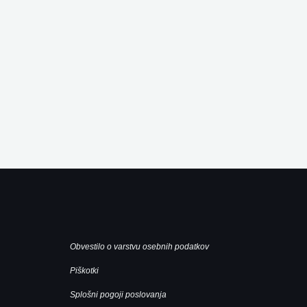
Obvestilo o varstvu osebnih podatkov
Piškotki
Splošni pogoji poslovanja