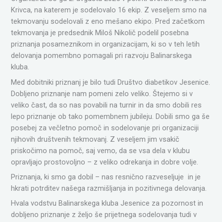
Krivca, na katerem je sodelovalo 16 ekip. Z veseljem smo na
tekmovanju sodelovali z eno mešano ekipo. Pred začetkom
tekmovanja je predsednik Miloš Nikolič podelil posebna
priznanja posameznikom in organizacijam, ki so v teh letih
delovanja pomembno pomagali pri razvoju Balinarskega
kluba.
Med dobitniki priznanj je bilo tudi Društvo diabetikov Jesenice.
Dobljeno priznanje nam pomeni zelo veliko. Štejemo si v
veliko čast, da so nas povabili na turnir in da smo dobili res
lepo priznanje ob tako pomembnem jubileju. Dobili smo ga še
posebej za večletno pomoč in sodelovanje pri organizaciji
njihovih društvenih tekmovanj. Z veseljem jim vsakič
priskočimo na pomoč, saj vemo, da se vsa dela v klubu
opravljajo prostovoljno – z veliko odrekanja in dobre volje.
Priznanja, ki smo ga dobil – nas resnično razveseljuje in je
hkrati potrditev našega razmišljanja in pozitivnega delovanja.
Hvala vodstvu Balinarskega kluba Jesenice za pozornost in
dobljeno priznanje z željo še prijetnega sodelovanja tudi v