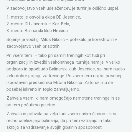
V zadovoljstvo vseh udeležencev, je turnir je odlično uspel.
1. mesto je osvojila ekipa DD Jesenice,
2. mesto DU Javornik – Kor. Bela,
3. mesto Balinarski klub Hrušica.
Sojenje je vodil g. Miloš Nikolič – potekalo je korektno in v
zadovoljstvo vseh prisotnih.
Pri vsem tem – tako pri samih treningih kot tudi pri
organizaciji in izvedbi vsakoletnega turnirja nam je v veliko
podporo in spodbudo Balinarski klub Jesenice, saj nam nudijo
zelo dobre pogoje za treninge. Pri vsem tem naj še posebej
izpostavim predsednika Miloša Nikoliča. Zato se mu še
posebej iskreno in toplo zahvaljujemo.
Zahvala vsem, ki nam omogočajo nemotene treninge in se
pri tem počutimo prijetno.
Zahvala in pohvala pa velja tudi vsem našim članom, ki se
redno udeležujejo balinanja, da pri tem vztrajajo in tako
skrbijo za vzdrževanje svojih gibalnih sposobnosti.