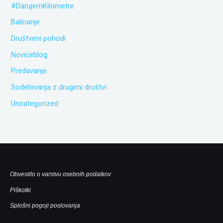
#DarujemKilometre
Balinanje
Društveni pohodi
Noviceblog
Predavanje
Sodelovanja z drugimi društvi
Uncategorized
Obvestilo o varstvu osebnih podatkov
Piškotki
Splošni pogoji poslovanja