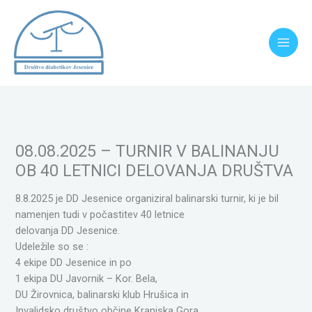
Skip
to
content
08.08.2025 – TURNIR V BALINANJU
OB 40 LETNICI DELOVANJA DRUŠTVA
8.8.2025 je DD Jesenice organiziral balinarski turnir, ki je bil
namenjen tudi v počastitev 40 letnice
delovanja DD Jesenice.
Udeležile so se :
4 ekipe DD Jesenice in po
1 ekipa DU Javornik – Kor. Bela,
DU Žirovnica, balinarski klub Hrušica in
Invalidsko društvo občine Kranjska Gora.