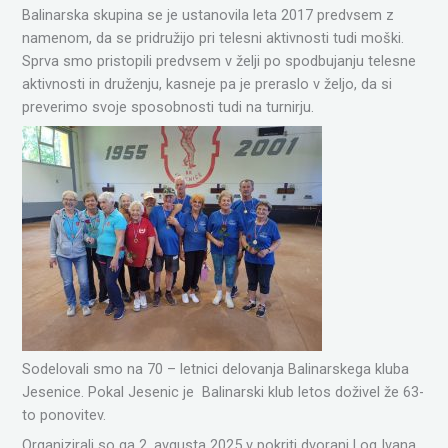
Balinarska skupina se je ustanovila leta 2017 predvsem z
namenom, da se pridružijo pri telesni aktivnosti tudi moški.
Sprva smo pristopili predvsem v želji po spodbujanju telesne
aktivnosti in druženju, kasneje pa je preraslo v željo, da si
preverimo svoje sposobnosti tudi na turnirju.
Sodelovali smo na 70 – letnici delovanja Balinarskega kluba
Jesenice. Pokal Jesenic je Balinarski klub letos doživel že 63-
to ponovitev.
Organizirali so ga 2. avgusta 2025 v pokriti dvorani Log Ivana